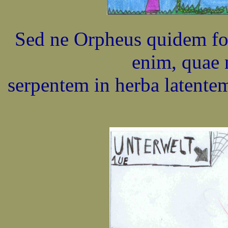
Sed ne Orpheus quidem fo
enim, quae 
serpentem in herba latentem f