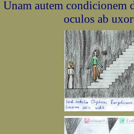
Unam autem condicionem de
oculos ab uxor