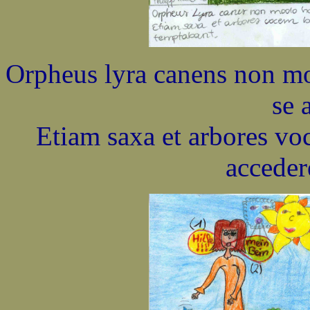
Orpheus lyra canens non mo
se 
Etiam saxa et arbores v
acceder