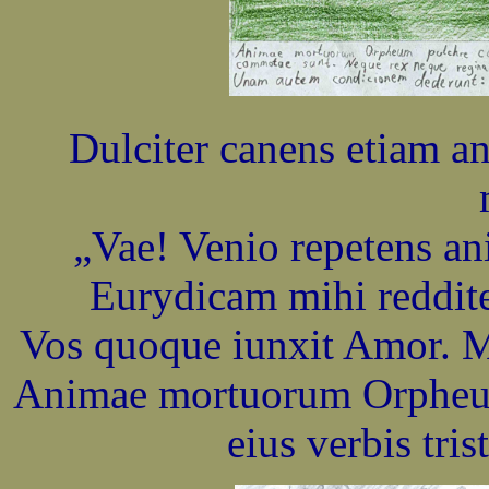
Dulciter canens etiam a
„Vae! Venio repetens 
Eurydicam mihi reddit
Vos quoque iunxit Amor. M
Animae mortuorum Orpheum
eius verbis tri