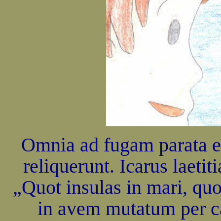
Omnia ad fugam parata e
reliquerunt. Icarus laeti
„Quot insulas in mari, qu
in avem mutatum per ca