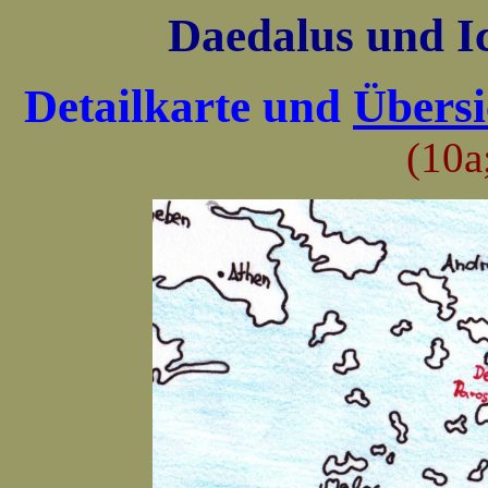
Daedalus und I
Detailkarte und
Übersi
(10a