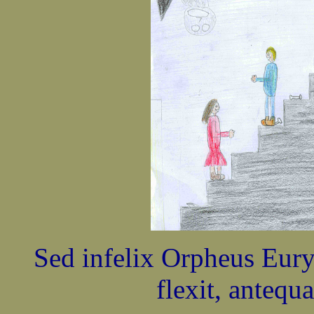
Sed infelix Orpheus Eur
flexit, antequ