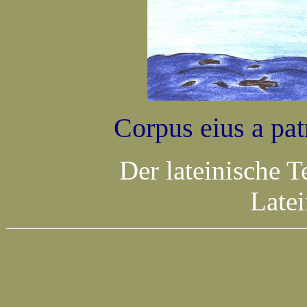
Corpus eius a pat
Der lateinische T
Late