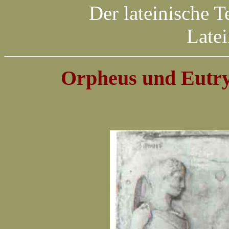
Der lateinische T
Late
Orpheus und Eutr