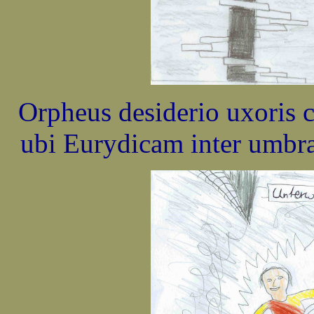
Orpheus desiderio uxoris 
ubi Eurydicam inter umbr