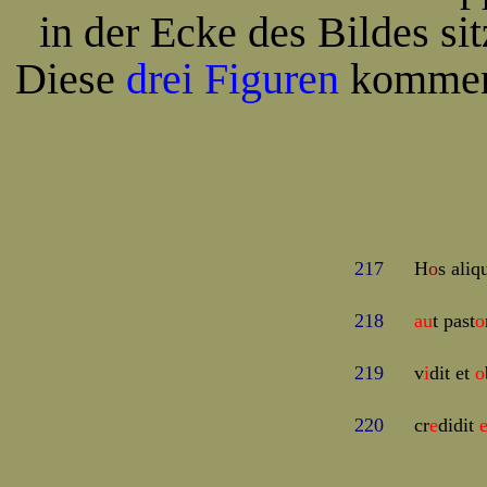
in der Ecke des Bildes si
Diese
drei Figuren
kommen 
217
H
o
s aliq
218
au
t past
o
219
v
i
dit et
o
220
cr
e
didit