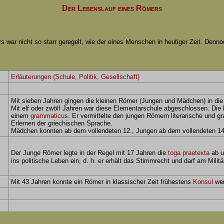
Der Lebenslauf eines Römers
s war nicht so starr geregelt, wie der eines Menschen in heutiger Zeit. Denn
Erläuterungen (Schule, Politik, Gesellschaft)
Mit sieben Jahren gingen die kleinen Römer (Jungen und Mädchen) in die
Mit elf oder zwölf Jahren war diese Elementarschule abgeschlossen. Die h
einem
grammaticus
. Er vermittelte den jungen Römern literarische und
Erlernen der griechischen Sprache.
Mädchen konnten ab dem vollendeten 12., Jungen ab dem vollendeten 1
Der Junge Römer legte in der Regel mit 17 Jahren die
toga praetexta
ab u
ins politische Leben ein, d. h. er erhält das Stimmrecht und darf am Militä
Mit 43 Jahren konnte ein Römer in klassischer Zeit frühestens
Konsul
wer