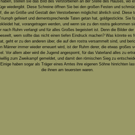
haben, stellen sie das Bild des Verstorbenen an der Stelle des Hauses, wo es
Züge wiedergibt. Diese Schreine öffnen Sie bei den großen Festen und schmü
uf, die an Größe und Gestalt den Verstorbenen möglichst ähnlich sind. Diese 
riumph gefeiert und dementsprechende Taten getan hat, goldgestickte. Sie f
kleidet hat, vorangetragen werden, und wenn sie zu den rostra gekommen sin
der nach Ruhm verlangt und für alles Großes begeistert ist. Denn die Bilder 
eseelt, wem sollte das nicht einen tiefen Eindruck machen? Was könnte es f
, geht er zu den anderen über, die auf den rostra versammelt sind, und beri
n Männer immer wieder erneuert wird, ist der Ruhm derer, die etwas großes v
l. Vor allem aber wird die Jugend angespornt, für das Vaterland alles zu ertr
eiwillig zum Zweikampf gemeldet, und damit den römischen Sieg zu entscheiden
. Einige haben sogar als Träger eines Amtes ihre eigenen Söhne hinrichten la
die ihnen am teuersten waren.