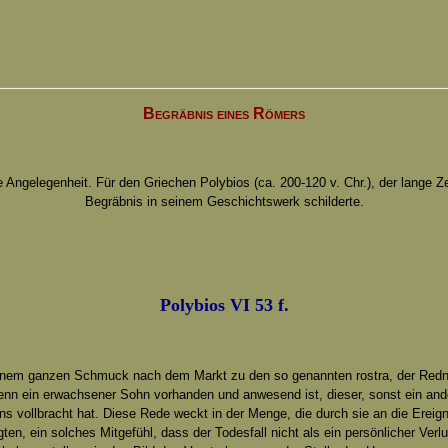
Begräbnis eines Römers
ngelegenheit. Für den Griechen Polybios (ca. 200-120 v. Chr.), der lange Zei
Begräbnis in seinem Geschichtswerk schilderte.
Polybios VI 53 f.
inem ganzen Schmuck nach dem Markt zu den so genannten rostra, der Rednert
wenn ein erwachsener Sohn vorhanden und anwesend ist, dieser, sonst ein and
 vollbracht hat. Diese Rede weckt in der Menge, die durch sie an die Ereign
ten, ein solches Mitgefühl, dass der Todesfall nicht als ein persönlicher Verl