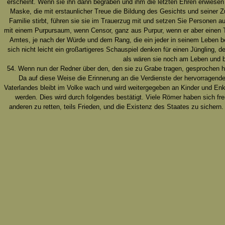
erscheint. Wenn sie ihn dann begraben und ihm die letzten Ehren erwiesen 
Maske, die mit erstaunlicher Treue die Bildung des Gesichts und seiner 
Familie stirbt, führen sie sie im Trauerzug mit und setzen Sie Personen a
mit einem Purpursaum, wenn Censor, ganz aus Purpur, wenn er aber einen T
Amtes, je nach der Würde und dem Rang, die ein jeder in seinem Leben be
sich nicht leicht ein großartigeres Schauspiel denken für einen Jüngling, 
als wären sie noch am Leben und b
54. Wenn nun der Redner über den, den sie zu Grabe tragen, gesprochen hat
Da auf diese Weise die Erinnerung an die Verdienste der hervorragende
Vaterlandes bleibt im Volke wach und wird weitergegeben an Kinder und Enke
werden. Dies wird durch folgendes bestätigt. Viele Römer haben sich fr
anderen zu retten, teils Frieden, und die Existenz des Staates zu sichern