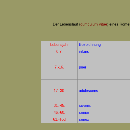
Der Lebenslauf (
curriculum vitae
) eines Römer
Lebensjahr
Bezeichnung
0-7.
infans
7.-16.
puer
17.-30.
adulescens
31.-45.
iuvenis
46.-60.
senior
61.-Tod
senex