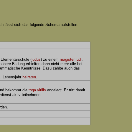
och lässt sich das folgende Schema aufstellen.
 Elementarschule (
ludus
) zu einem
magister ludi
.
öhere Bildung erhielten dann nicht mehr alle bei
 grammatische Kenntnisse. Dazu zählte auch das
4. Lebensjahr
heiraten
.
nd bekommt die
toga
virilis
angelegt. Er tritt damit
rdienst aktiv teilnehmen.
den.