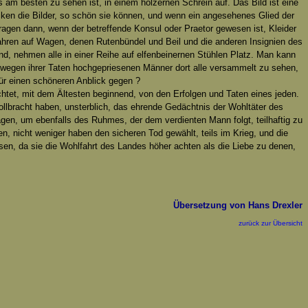
 am besten zu sehen ist, in einem hölzernen Schrein auf. Das Bild ist eine
cken die Bilder, so schön sie können, und wenn ein angesehenes Glied der
tragen dann, wenn der betreffende Konsul oder Praetor gewesen ist, Kleider
ahren auf Wagen, denen Rutenbündel und Beil und die anderen Insignien des
d, nehmen alle in einer Reihe auf elfenbeinernen Stühlen Platz. Man kann
der wegen ihrer Taten hochgepriesenen Männer dort alle versammelt zu sehen,
ür einen schöneren Anblick gegen ?
chtet, mit dem Ältesten beginnend, von den Erfolgen und Taten eines jeden.
ollbracht haben, unsterblich, das ehrende Gedächtnis der Wohltäter des
agen, um ebenfalls des Ruhmes, der dem verdienten Mann folgt, teilhaftig zu
, nicht weniger haben den sicheren Tod gewählt, teils im Krieg, und die
ssen, da sie die Wohlfahrt des Landes höher achten als die Liebe zu denen,
Übersetzung von Hans Drexler
zurück zur Übersicht