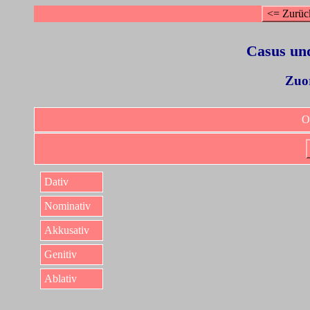
<= Zurüc
Casus un
Zuo
O
Dativ
Nominativ
Akkusativ
Genitiv
Ablativ