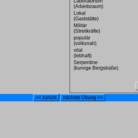
Laboratorium
(Arbeitsraum)
Lokal
(Gaststätte)
Militär
(Streitkräfte)
populär
(volksnah)
vital
(lebhaft)
Serpentine
(kurvige Bergstraße)
<= zurück
nächste Übung =>