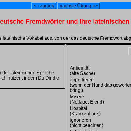
<= zurück
nächste Übung =>
eutsche Fremdwörter und ihre lateinische
 lateinische Vokabel aus, von der das deutsche Fremdwort abgel
Antiquität
 der lateinischen Sprache.
(alte Sache)
ich nutzen, indem Du Dir die
apportieren
(wenn der Hund das geworfe
bringt)
Misere
(Notlage, Elend)
Hospital
(Krankenhaus)
ignorieren
(nicht beachten)